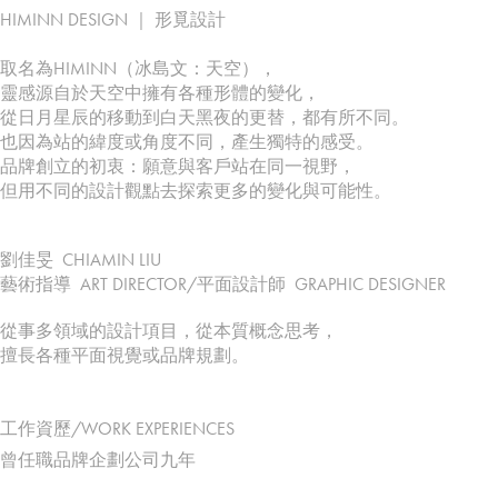
HIMINN DESIGN ｜ 形覓設計
取名為HIMINN（冰島文：天空），
靈感源自於天空中擁有各種形體的變化，
從日月星辰的移動到白天黑夜的更替，都有所不同。
也因為站的緯度或角度不同，產生獨特的感受。
品牌創立的初衷：願意與客戶站在同一視野，
但用不同的設計觀點去探索更多的變化與可能性。
劉佳旻 CHIAMIN LIU
藝術指導 ART DIRECTOR/平面設計師 GRAPHIC DESIGNER
從事多領域的設計項目，從本質概念思考，
擅長各種平面視覺或品牌規劃。
工作資歷/
WORK EXPERIENCES
曾任職品牌企劃公司九年